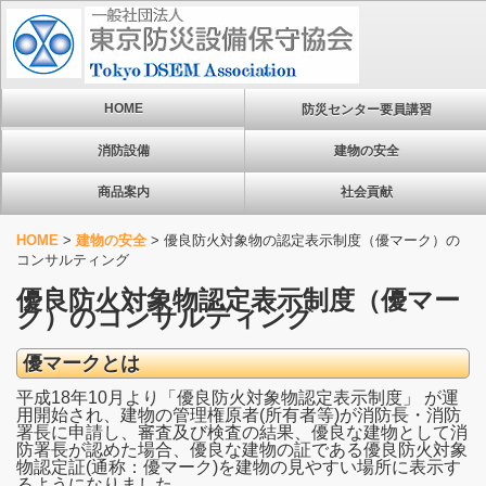
HOME
防災センター要員講習
消防設備
建物の安全
商品案内
社会貢献
HOME
>
建物の安全
>
優良防火対象物の認定表示制度（優マーク）の
コンサルティング
優良防火対象物認定表示制度（優マー
ク）のコンサルティング
優マークとは
平成18年10月より「優良防火対象物認定表示制度」 が運
用開始され、建物の管理権原者(所有者等)が消防長・消防
署長に申請し、審査及び検査の結果、優良な建物として消
防署長が認めた場合、優良な建物の証である優良防火対象
物認定証(通称：優マーク)を建物の見やすい場所に表示す
るようになりました。