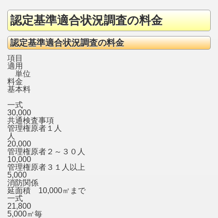
認定基準適合状況調査の料金
認定基準適合状況調査の料金
項目
適用
単位
料金
基本料
一式
30,000
共通検査事項
管理権原者１人
人
20,000
管理権原者２～３０人
10,000
管理権原者３１人以上
5,000
消防関係
延面積 10,000㎡まで
一式
21,800
5,000㎡毎