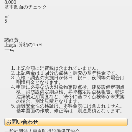
8,000
基本図面のチェック
㎡
5
諸経費
上記計算額の15％
一式
上記金額に消費税は含まれていません。
上記料金は１回分の点検・調査の基準料金です。
点検・調査の実施日が休日、祝日、夜間等の場合は
割増料金となります。
申請に必要な防火対象物定期点検、建築設備定期点
検、消防設備定期点検、昇降機定期点検報告、特殊
建築物定期調査など、法令に基づく点検等が未実施
の場合、別途見積となります。
避難安全性の検証は、本料金表には含まれません。
基本図面の作成、修正等は、別途見積となります。
お問い合わせ
一般社団法人東京防災設備保守協会