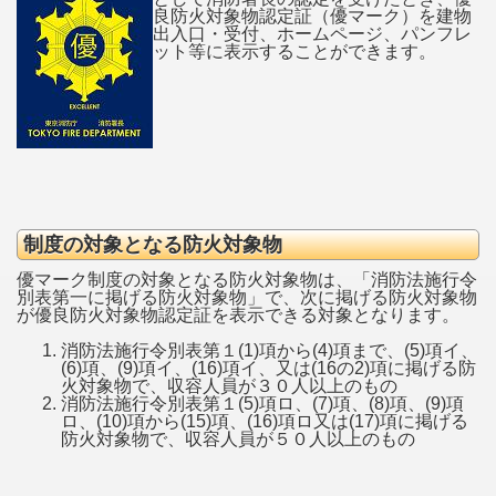
良防火対象物認定証（優マーク）を建物
出入口・受付、ホームページ、パンフレ
ット等に表示することができます。
制度の対象となる防火対象物
優マーク制度の対象となる防火対象物は、「消防法施行令
別表第一に掲げる防火対象物」で、次に掲げる防火対象物
が優良防火対象物認定証を表示できる対象となります。
消防法施行令別表第１(1)項から(4)項まで、(5)項イ、
(6)項、(9)項イ、(16)項イ、又は(16の2)項に掲げる防
火対象物で、収容人員が３０人以上のもの
消防法施行令別表第１(5)項ロ、(7)項、(8)項、(9)項
ロ、(10)項から(15)項、(16)項ロ又は(17)項に掲げる
防火対象物で、収容人員が５０人以上のもの