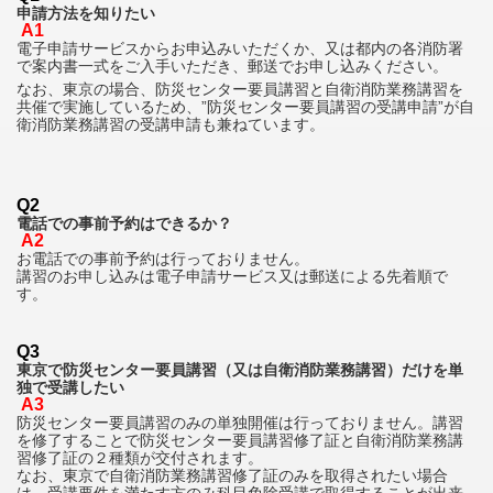
申請方法を知りたい
A1
電子申請サービスからお申込みいただくか、又は都内の各消防署
で案内書一式をご入手いただき、
郵送でお申し込みください。
なお、東京の場合、
防災センター要員講習と自衛消防業務講習を
共催で実施しているため、
”防災センター要員講習の受講申請”が自
衛消防業務講習の受講申請も兼ねています。
Q2
電話での事前予約はできるか？
A2
お電話での事前予約は行っておりません。
講習のお申し込みは電子申請サービス又は郵送による先着順で
す。
Q3
東京で防災センター要員講習（又は自衛消防業務講習）だけを単
独で受講したい
A3
防災センター要員講習のみの単独開催は行っておりません。講習
を修了することで防災センター要員講習修了証と自衛消防業務講
習修了証の２種類が交付されます。
なお、東京で自衛消防業務講習修了証のみを取得されたい場合
は、受講要件を満たす方のみ科目免除受講で取得することが出来