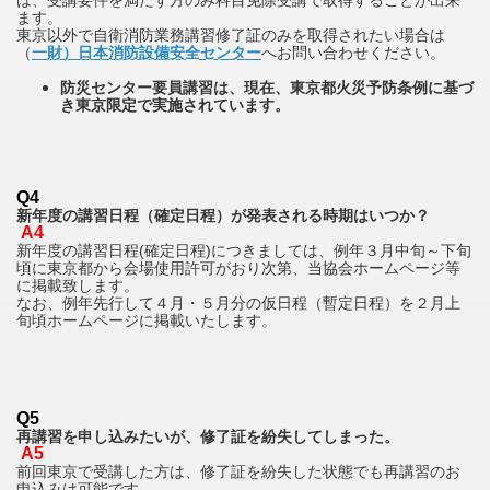
ます。
東京以外で自衛消防業務講習修了証のみを取得されたい場合は
（
一財）日本消防設備安全センター
へお問い合わせください。
防災センター要員講習は、現在、東京都火災予防条例に基づ
き東京限定で実施されています。
Q4
新年度の講習日程（確定日程）が発表される時期はいつか？
A4
新年度の講習日程(確定日程)につきましては、例年３月中旬～下旬
頃に東京都から会場使用許可がおり次第、当協会ホームページ等
に掲載致します。
なお、例年先行して４月・５月分の仮日程（暫定日程）を２月上
旬頃ホームページに掲載いたします。
Q5
再講習を申し込みたいが、修了証を紛失してしまった。
A5
前回東京で受講した方は、修了証を紛失した状態でも再講習のお
申込みは可能です。